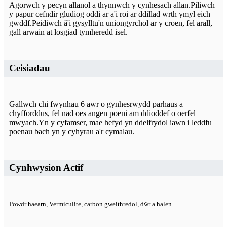
Agorwch y pecyn allanol a thynnwch y cynhesach allan.Piliwch
y papur cefndir gludiog oddi ar a'i roi ar ddillad wrth ymyl eich
gwddf.Peidiwch â'i gysylltu'n uniongyrchol ar y croen, fel arall,
gall arwain at losgiad tymheredd isel.
Ceisiadau
Gallwch chi fwynhau 6 awr o gynhesrwydd parhaus a
chyfforddus, fel nad oes angen poeni am ddioddef o oerfel
mwyach.Yn y cyfamser, mae hefyd yn ddelfrydol iawn i leddfu
poenau bach yn y cyhyrau a'r cymalau.
Cynhwysion Actif
Powdr haearn, Vermiculite, carbon gweithredol, dŵr a halen