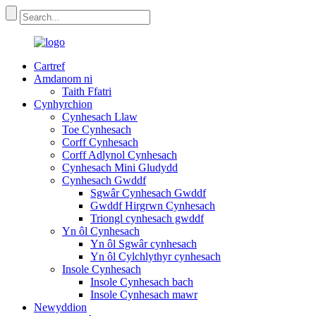
Cartref
Amdanom ni
Taith Ffatri
Cynhyrchion
Cynhesach Llaw
Toe Cynhesach
Corff Cynhesach
Corff Adlynol Cynhesach
Cynhesach Mini Gludydd
Cynhesach Gwddf
Sgwâr Cynhesach Gwddf
Gwddf Hirgrwn Cynhesach
Triongl cynhesach gwddf
Yn ôl Cynhesach
Yn ôl Sgwâr cynhesach
Yn ôl Cylchlythyr cynhesach
Insole Cynhesach
Insole Cynhesach bach
Insole Cynhesach mawr
Newyddion