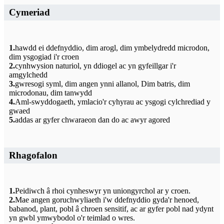
Cymeriad
1.
hawdd ei ddefnyddio, dim arogl, dim ymbelydredd microdon,
dim ysgogiad i'r croen
2.
cynhwysion naturiol, yn ddiogel ac yn gyfeillgar i'r
amgylchedd
3.
gwresogi syml, dim angen ynni allanol, Dim batris, dim
microdonau, dim tanwydd
4.
Aml-swyddogaeth, ymlacio'r cyhyrau ac ysgogi cylchrediad y
gwaed
5.
addas ar gyfer chwaraeon dan do ac awyr agored
Rhagofalon
1.
Peidiwch â rhoi cynheswyr yn uniongyrchol ar y croen.
2.
Mae angen goruchwyliaeth i'w ddefnyddio gyda'r henoed,
babanod, plant, pobl â chroen sensitif, ac ar gyfer pobl nad ydynt
yn gwbl ymwybodol o'r teimlad o wres.