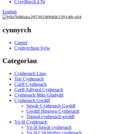
Cysylltwch â Ni
English
cynnyrch
Cartref
Cynhyrchion Sylw
Categorïau
Cynhesach Llaw
Toe Cynhesach
Corff Cynhesach
Corff Adlynol Cynhesach
Cynhesach Mini Gludydd
Cynhesach Gwddf
Sgwâr Cynhesach Gwddf
Gwddf Hirgrwn Cynhesach
Triongl cynhesach gwddf
Yn ôl Cynhesach
Yn ôl Sgwâr cynhesach
Yn ôl Cylchlythyr cynhesach