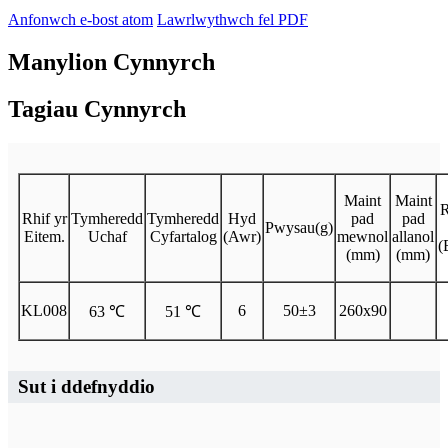
Anfonwch e-bost atom
Lawrlwythwch fel PDF
Manylion Cynnyrch
Tagiau Cynnyrch
Maint
Maint
Rhif yr
Tymheredd
Tymheredd
Hyd
pad
pad
Pwysau(g)
Eitem.
Uchaf
Cyfartalog
(Awr)
mewnol
allanol
(
(mm)
(mm)
KL008
6
50±3
260x90
63 ℃
51 ℃
Sut i ddefnyddio