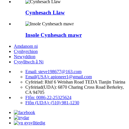
Cynhesach Llaw
Insole Cynhesach mawr
Amdanom ni
Cynhyrchion
Newyddion
Cysylltwch â Ni
Email: steve198677@163.com
Email(USA): apioneer1@gmail.com
Cyfeiriad: Rhif 6 Weishan Road TEDA Tianjin Tsieina
Cyfeiriad(UDA): 6870 Charing Cross Road Berkeley,
CA 94705
Ffôn: 0086-22-25325624
Ffôn (UDA): (510) 981-1230