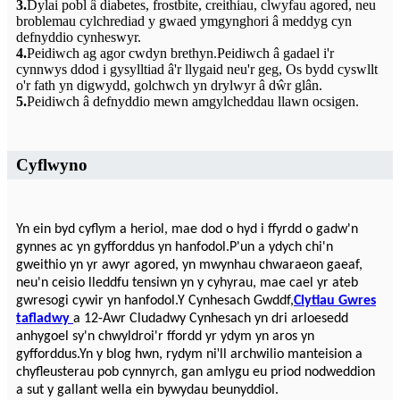
3.
Dylai pobl â diabetes, frostbite, creithiau, clwyfau agored, neu
broblemau cylchrediad y gwaed ymgynghori â meddyg cyn
defnyddio cynheswyr.
4.
Peidiwch ag agor cwdyn brethyn.Peidiwch â gadael i'r
cynnwys ddod i gysylltiad â'r llygaid neu'r geg, Os bydd cyswllt
o'r fath yn digwydd, golchwch yn drylwyr â dŵr glân.
5.
Peidiwch â defnyddio mewn amgylcheddau llawn ocsigen.
Cyflwyno
Yn ein byd cyflym a heriol, mae dod o hyd i ffyrdd o gadw'n
gynnes ac yn gyfforddus yn hanfodol.P'un a ydych chi'n
gweithio yn yr awyr agored, yn mwynhau chwaraeon gaeaf,
neu'n ceisio lleddfu tensiwn yn y cyhyrau, mae cael yr ateb
gwresogi cywir yn hanfodol.Y Cynhesach Gwddf,
Clytiau Gwres
tafladwy
a 12-Awr Cludadwy Cynhesach yn dri arloesedd
anhygoel sy'n chwyldroi'r ffordd yr ydym yn aros yn
'
gyfforddus.Yn y blog hwn, rydym ni
ll archwilio manteision a
chyfleusterau pob cynnyrch, gan amlygu eu priod nodweddion
a sut y gallant wella ein bywydau beunyddiol.