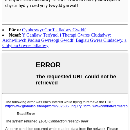
chysur hyd yn oed yn y tywydd garwaf!
Pâr o:
Cynheswyr Corff tafladwy Gwddf
Nesaf:
Y Canllaw Terfynol i Therapi Gwres Cludadwy:
Archwiliwch Padiau Gwresogi Gwddf, Bagiau Gwres Cludadwy, a
Chlytiau Gwres tafladwy