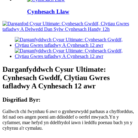
Cynhesach Llaw
Darganfyddwch Cysur Ultimate:
Cynhesach Gwddf, Clytiau Gwres
tafladwy A Cynhesach 12 awr
Disgrifiad Byr:
Gallwch chi fwynhau 6 awr o gynhesrwydd parhaus a chyfforddus,
fel nad oes angen poeni am ddioddef o oerfel mwyach.Yn y
cyfamser, mae hefyd yn ddelfrydol iawn i leddfu poenau bach yn y
cyhyrau a'r cymalau.