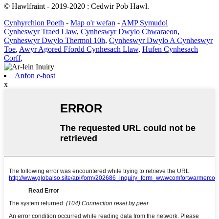
© Hawlfraint - 2019-2020 : Cedwir Pob Hawl.
Cynhyrchion Poeth
-
Map o'r wefan
-
AMP Symudol
Cynheswyr Traed Llaw
,
Cynheswyr Dwylo Chwaraeon
,
Cynheswyr Dwylo Thermol 10h
,
Cynheswyr Dwylo A Cynheswyr
Toe
,
Awyr Agored Ffordd Cynhesach Llaw
,
Hufen Cynhesach
Corff
,
Anfon e-bost
x