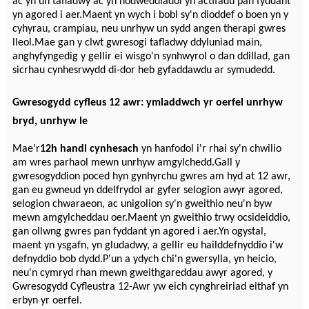
ac yn un tafladwy ac yn nodweddiadol yn actifadu pan fyddant
yn agored i aer.Maent yn wych i bobl sy'n dioddef o boen yn y
cyhyrau, crampiau, neu unrhyw un sydd angen therapi gwres
lleol.Mae gan y clwt gwresogi tafladwy ddyluniad main,
anghyfyngedig y gellir ei wisgo'n synhwyrol o dan ddillad, gan
sicrhau cynhesrwydd di-dor heb gyfaddawdu ar symudedd.
Gwresogydd cyfleus 12 awr: ymladdwch yr oerfel unrhyw
bryd, unrhyw le
Mae'r
12h handi cynhesach
yn hanfodol i'r rhai sy'n chwilio
am wres parhaol mewn unrhyw amgylchedd.Gall y
gwresogyddion poced hyn gynhyrchu gwres am hyd at 12 awr,
gan eu gwneud yn ddelfrydol ar gyfer selogion awyr agored,
selogion chwaraeon, ac unigolion sy'n gweithio neu'n byw
mewn amgylcheddau oer.Maent yn gweithio trwy ocsideiddio,
gan ollwng gwres pan fyddant yn agored i aer.Yn ogystal,
maent yn ysgafn, yn gludadwy, a gellir eu hailddefnyddio i'w
defnyddio bob dydd.P'un a ydych chi'n gwersylla, yn heicio,
neu'n cymryd rhan mewn gweithgareddau awyr agored, y
Gwresogydd Cyfleustra 12-Awr yw eich cynghreiriad eithaf yn
erbyn yr oerfel.