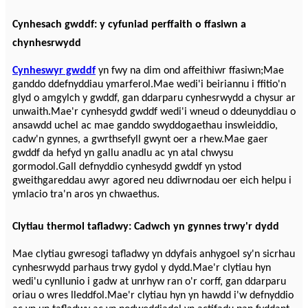
Cynhesach gwddf: y cyfuniad perffaith o ffasiwn a
chynhesrwydd
Cynheswyr gwddf
yn fwy na dim ond affeithiwr ffasiwn;Mae
ganddo ddefnyddiau ymarferol.Mae wedi'i beiriannu i ffitio'n
glyd o amgylch y gwddf, gan ddarparu cynhesrwydd a chysur ar
unwaith.Mae'r cynhesydd gwddf wedi'i wneud o ddeunyddiau o
ansawdd uchel ac mae ganddo swyddogaethau inswleiddio,
cadw'n gynnes, a gwrthsefyll gwynt oer a rhew.Mae gaer
gwddf da hefyd yn gallu anadlu ac yn atal chwysu
gormodol.Gall defnyddio cynhesydd gwddf yn ystod
gweithgareddau awyr agored neu ddiwrnodau oer eich helpu i
ymlacio tra'n aros yn chwaethus.
Clytiau thermol tafladwy: Cadwch yn gynnes trwy'r dydd
Mae clytiau gwresogi tafladwy yn ddyfais anhygoel sy'n sicrhau
cynhesrwydd parhaus trwy gydol y dydd.Mae'r clytiau hyn
wedi'u cynllunio i gadw at unrhyw ran o'r corff, gan ddarparu
oriau o wres lleddfol.Mae'r clytiau hyn yn hawdd i'w defnyddio