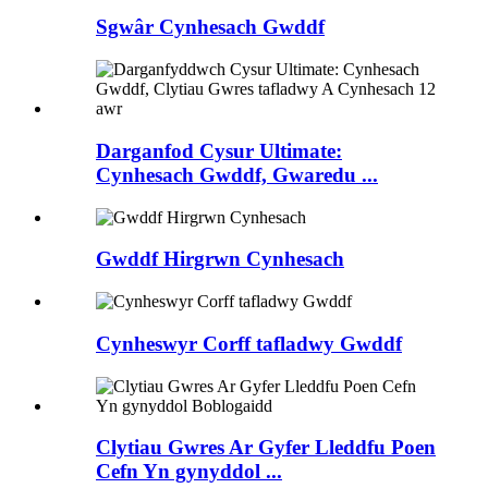
Sgwâr Cynhesach Gwddf
Darganfod Cysur Ultimate:
Cynhesach Gwddf, Gwaredu ...
Gwddf Hirgrwn Cynhesach
Cynheswyr Corff tafladwy Gwddf
Clytiau Gwres Ar Gyfer Lleddfu Poen
Cefn Yn gynyddol ...