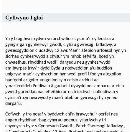
Cyflwyno I gloi
Yn y blog hwn, rydym yn archwilio'r cysur a'r cyfleustra a
gynigir gan gynheswyr gwddf, clytiau gwresogi tafladwy, a
gwresogyddion cludadwy 12 awr.Mae'r atebion arloesol hyn yn
sicrhau cynhesrwydd a chysur ym mhob sefyllfa, boed yn
chwaethus, rhyddhad wedi'i dargedu neu gynhesrwydd
amlbwrpas trwy'r dydd.Gyda'u nodweddion a'u buddion
unigryw, mae'r cynhyrchion hyn wedi profi i fod yn ategolion
hanfodol ar gyfer unigolion sy'n ceisio arddull ac
ymarferoldeb.Peidiwch â gadael i dywydd oer amharu ar eich
gweithgareddau nac effeithio ar eich iechyd - cofleidiwch y
cysur a'r cynhesrwydd y mae'r atebion gwresogi hyn yn eu
darparu.
Cofiwch, y tro nesaf y byddwch chi'n brawychu'r oerfel neu
angen rhyddhad rhag cyhyrau poenus, ystyriwch y tri
chynnyrch hyn: y Cynhesach Gwddf , Patch Gwresogi tafladwy ,
a Chynhesach Cludadwy 12-Awr .Profwch hud cynhesrwydd a